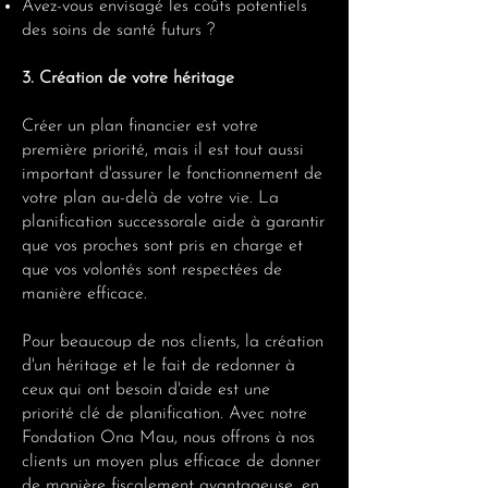
Avez-vous envisagé les coûts potentiels
des soins de santé futurs ?
3. Création de votre héritage
Créer un plan financier est votre
première priorité, mais il est tout aussi
important d'assurer le fonctionnement de
votre plan au-delà de votre vie. La
planification successorale aide à garantir
que vos proches sont pris en charge et
que vos volontés sont respectées de
manière efficace.
Pour beaucoup de nos clients, la création
d'un héritage et le fait de redonner à
ceux qui ont besoin d'aide est une
priorité clé de planification. Avec notre
Fondation Ona Mau, nous offrons à nos
clients un moyen plus efficace de donner
de manière fiscalement avantageuse, en